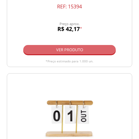
REF:
15394
Preço aprox.
R$ 42,17
*
VER PRODUTO
*Preço estimado para 1.000 un.