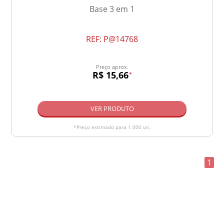
Base 3 em 1
REF:
P@14768
Preço aprox.
R$ 15,66
*
VER PRODUTO
*Preço estimado para 1.000 un.
1