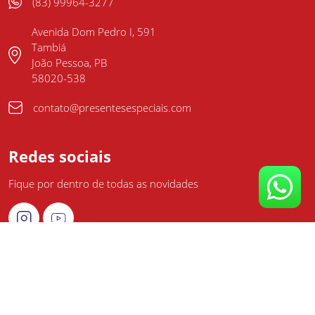
(83) 99964-3277
Avenida Dom Pedro I, 591
Tambiá
João Pessoa, PB
58020-538
contato@presentesespeciais.com
Redes sociais
Fique por dentro de todas as novidades
Presentes Especiais LTDA - 11.612.564/0001-00 - Presentes
Especiais
©
2026
Todos os direitos reservados. Plataforma
Brinde.me
.