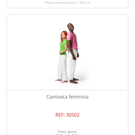
*Preço estimado para 1.000 un.
Camiseta feminina
REF:
30502
Preço aprox.