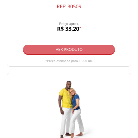
REF:
30509
Preço aprox.
R$ 33,20
*
VER PRODUTO
*Preço estimado para 1.000 un.