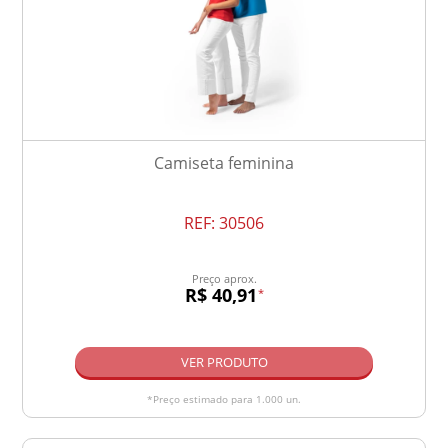
Camiseta feminina
REF:
30506
Preço aprox.
R$ 40,91
*
VER PRODUTO
*Preço estimado para 1.000 un.