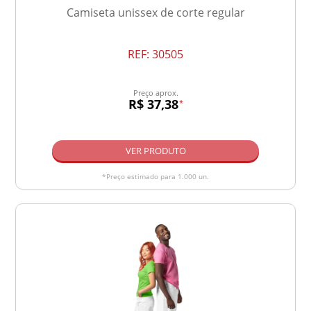
Camiseta unissex de corte regular
REF:
30505
Preço aprox.
R$ 37,38
*
VER PRODUTO
*Preço estimado para 1.000 un.