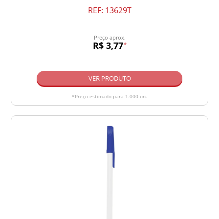
REF:
13629T
Preço aprox.
R$ 3,77
*
VER PRODUTO
*Preço estimado para 1.000 un.