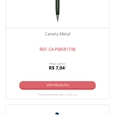
Caneta Metal
REF:
CA-P@ER173B
Preço aprox.
R$ 7,04
*
VER PRODUTO
*Preço estimado para 1.000 un.