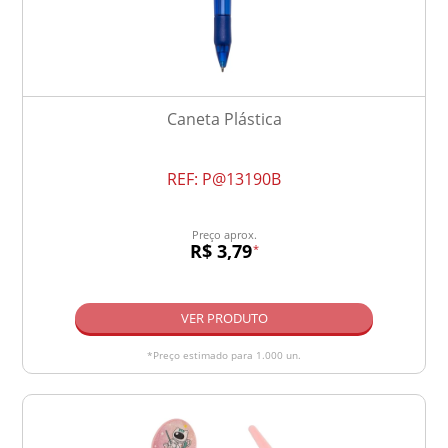
Caneta Plástica
REF:
P@13190B
Preço aprox.
R$ 3,79
*
VER PRODUTO
*Preço estimado para 1.000 un.