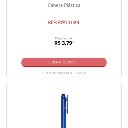
Caneta Plástica
REF:
P@13190L
Preço aprox.
R$ 3,79
*
VER PRODUTO
*Preço estimado para 1.000 un.