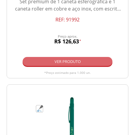
Set premium de 1 caneta esferográfica e 1
caneta roller em cobre e aço inox, com escrita
em azul
REF:
91992
Preço aprox.
R$ 126,63
*
VER PRODUTO
*Preço estimado para 1.000 un.