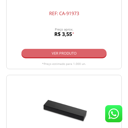
REF:
CA-91973
Preço aprox.
R$ 3,55
*
VER PRODUTO
*Preço estimado para 1.000 un.