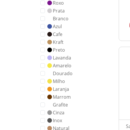
Roxo
Prata
Branco
Azul
Cafe
Kraft
Preto
Lavanda
Amarelo
Dourado
Milho
Laranja
Marrom
Grafite
Cinza
Inox
S
Natural