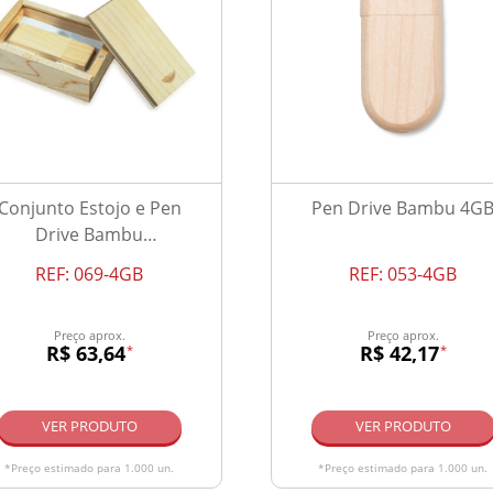
Conjunto Estojo e Pen
Pen Drive Bambu 4G
Drive Bambu
4GB/8GB/16GB/32GB
REF:
069-4GB
REF:
053-4GB
Preço aprox.
Preço aprox.
R$ 63,64
R$ 42,17
*
*
VER PRODUTO
VER PRODUTO
*Preço estimado para 1.000 un.
*Preço estimado para 1.000 un.