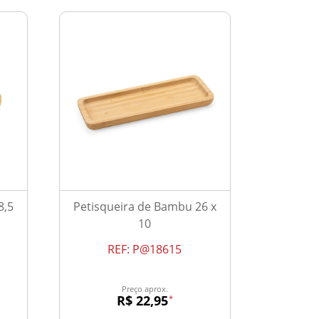
8,5
Petisqueira de Bambu 26 x
10
REF:
P@18615
Preço aprox.
R$ 22,95
*