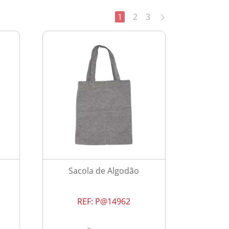
1
2
3
Sacola de Algodão
REF:
P@14962