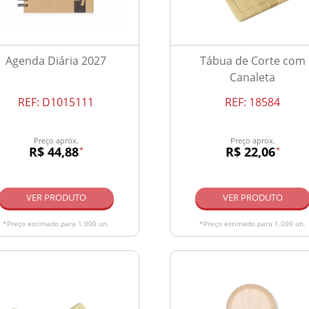
Agenda Diária 2027
Tábua de Corte com
Canaleta
REF:
D1015111
REF:
18584
Preço aprox.
Preço aprox.
R$ 44,88
R$ 22,06
*
*
VER PRODUTO
VER PRODUTO
*Preço estimado para 1.000 un.
*Preço estimado para 1.000 un.