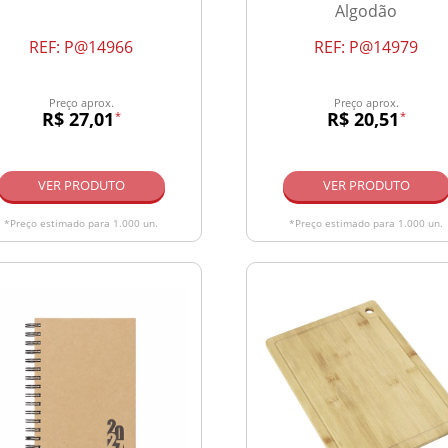
Algodão
REF:
P@14966
REF:
P@14979
Preço aprox.
Preço aprox.
R$ 27,01
R$ 20,51
*
*
VER PRODUTO
VER PRODUTO
*Preço estimado para 1.000 un.
*Preço estimado para 1.000 un.