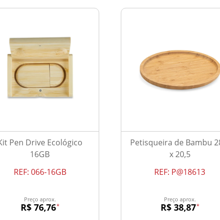
Kit Pen Drive Ecológico
Petisqueira de Bambu 2
16GB
x 20,5
REF:
066-16GB
REF:
P@18613
Preço aprox.
Preço aprox.
R$ 76,76
R$ 38,87
*
*