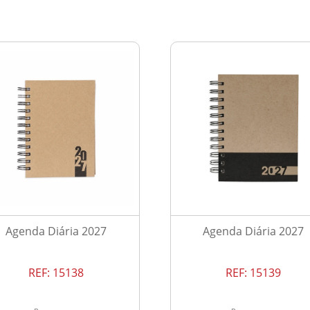
Agenda Diária 2027
Agenda Diária 2027
REF:
15138
REF:
15139