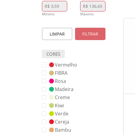
Mínimo
Máximo
LIMPAR
FILTRAR
CORES
Vermelho
FIBRA
Rosa
Madeira
Creme
Kiwi
Verde
Cereja
Bambu