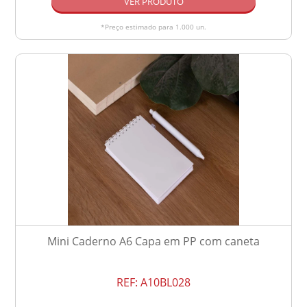
VER PRODUTO
*Preço estimado para 1.000 un.
Mini Caderno A6 Capa em PP com caneta
REF:
A10BL028