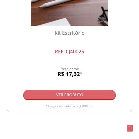
Kit Escritório
REF:
CJ40025
Preço aprox.
R$ 17,32
*
VER PRODUTO
*Preço estimado para 1.000 un.
1