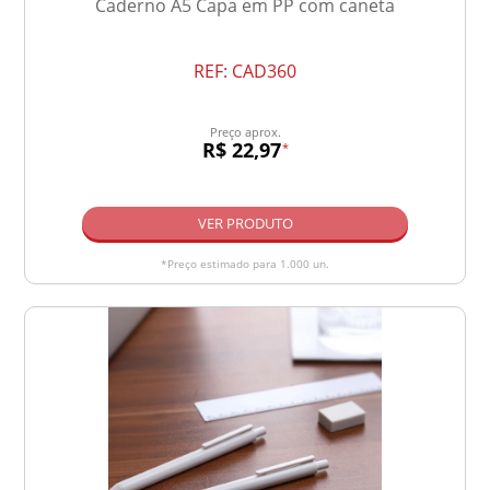
Caderno A5 Capa em PP com caneta
REF:
CAD360
Preço aprox.
R$ 22,97
*
VER PRODUTO
*Preço estimado para 1.000 un.